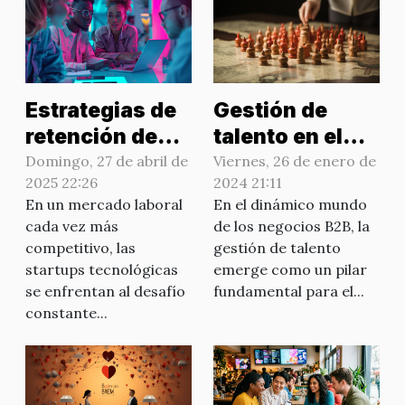
Estrategias de
Gestión de
retención de
talento en el
talentos en
espacio B2B
Domingo, 27 de abril de
Viernes, 26 de enero de
2025 22:26
2024 21:11
startups
En un mercado laboral
En el dinámico mundo
tecnológicas
cada vez más
de los negocios B2B, la
para 2023
competitivo, las
gestión de talento
startups tecnológicas
emerge como un pilar
se enfrentan al desafío
fundamental para el...
constante...