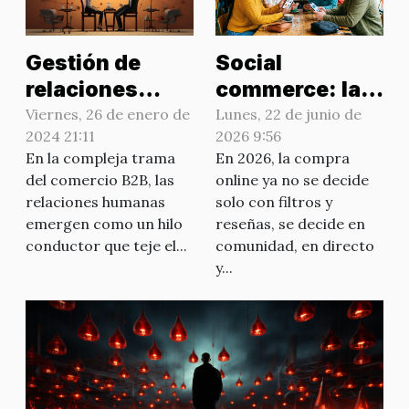
Gestión de
Social
relaciones
commerce: la
humanas en el
frontera donde
Viernes, 26 de enero de
Lunes, 22 de junio de
2024 21:11
2026 9:56
comercio B2B
las
En la compleja trama
En 2026, la compra
comunidades
del comercio B2B, las
online ya no se decide
digitales
relaciones humanas
solo con filtros y
compran
emergen como un hilo
reseñas, se decide en
diferente
conductor que teje el...
comunidad, en directo
y...