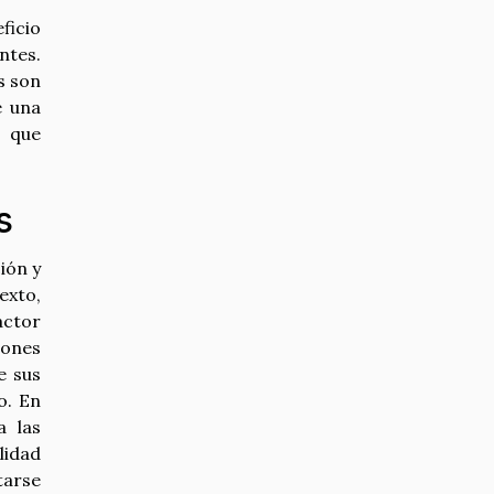
ficio
ntes.
s son
e una
, que
s
ión y
exto,
actor
iones
e sus
o. En
a las
lidad
tarse