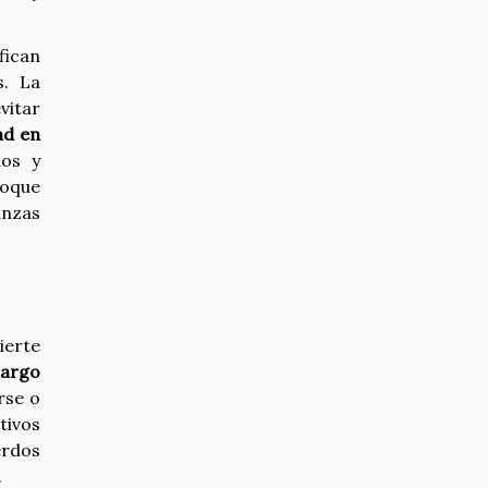
fican
s. La
vitar
ad en
dos y
foque
anzas
ierte
largo
rse o
tivos
erdos
.