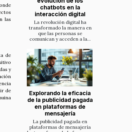
evolución de los
donde
chatbots en la
ectos
interacción digital
n las
La revolución digital ha
transformado la manera en
que las personas se
comunican y acceden a la...
ta de
itivo
das y
ación
encia
ir de
Explorando la eficacia
nuina
de la publicidad pagada
en plataformas de
mensajería
La publicidad pagada en
plataformas de mensajería