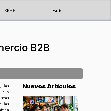
RRHH
Varios
mercio B2B
Nuevos Artículos
, las
hilo
Estas
e las
mbién