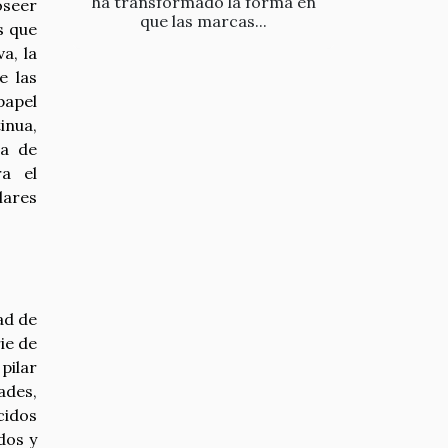
ha transformado la forma en
oseer
que las marcas...
s que
a, la
e las
papel
inua,
da de
a el
lares
ad de
ie de
ilar
ades,
cidos
dos y