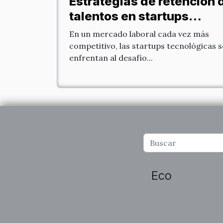
Estrategias de retención 
talentos en startups
tecnológicas para 2023
En un mercado laboral cada vez más
competitivo, las startups tecnológicas s
enfrentan al desafío...
Eco