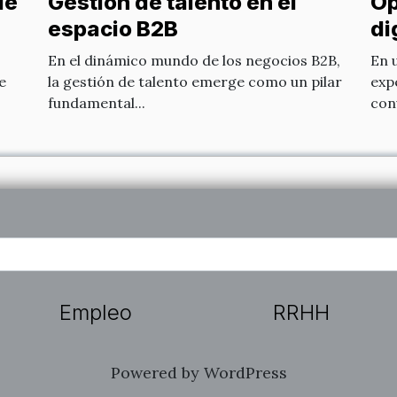
de
Gestión de talento en el
Op
espacio B2B
di
me
En el dinámico mundo de los negocios B2B,
En 
e
la gestión de talento emerge como un pilar
expe
fundamental...
conv
Empleo
RRHH
Powered by WordPress