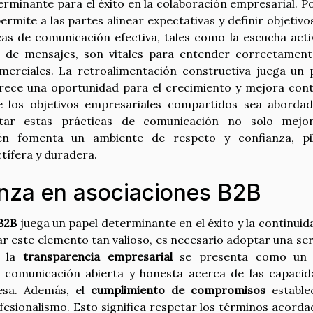
rminante para el éxito en la colaboración empresarial. P
mite a las partes alinear expectativas y definir objetivo
as de comunicación efectiva, tales como la escucha activ
n de mensajes, son vitales para entender correctament
merciales. La retroalimentación constructiva juega un 
rece una oportunidad para el crecimiento y mejora cont
e los objetivos empresariales compartidos sea aborda
tar estas prácticas de comunicación no solo mejor
n fomenta un ambiente de respeto y confianza, pi
tífera y duradera.
nza en asociaciones B2B
 B2B
juega un papel determinante en el éxito y la continuid
r este elemento tan valioso, es necesario adoptar una ser
, la
transparencia empresarial
se presenta como un p
 comunicación abierta y honesta acerca de las capacid
resa. Además, el
cumplimiento de compromisos
estable
ofesionalismo. Esto significa respetar los términos acorda