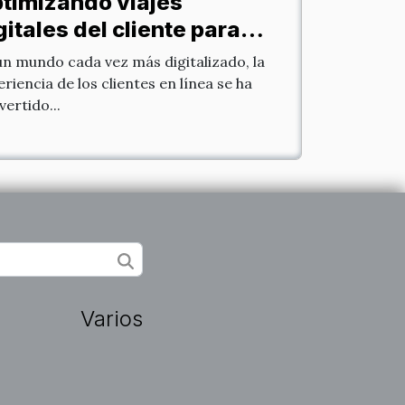
timizando viajes
gitales del cliente para
jorar la fidelización
un mundo cada vez más digitalizado, la
riencia de los clientes en línea se ha
ertido...
Varios